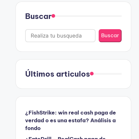
Buscar
Buscar
Últimos articulos
¿FishStrike: win real cash paga de
verdad o es una estafa? Análisis a
fondo
¿FateDrill – RealCash paga de