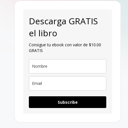
p
a
Descarga GRATIS
g
el libro
a
Consigue tu ebook con valor de $10.00
GRATIS
n
Subscribe