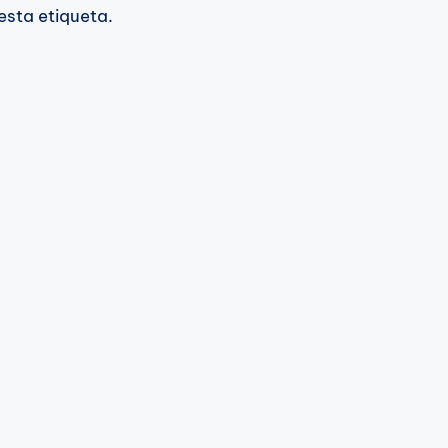
esta etiqueta.