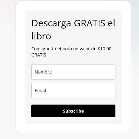
p
a
Descarga GRATIS el
g
libro
a
Consigue tu ebook con valor de $10.00
GRATIS
n
Subscribe