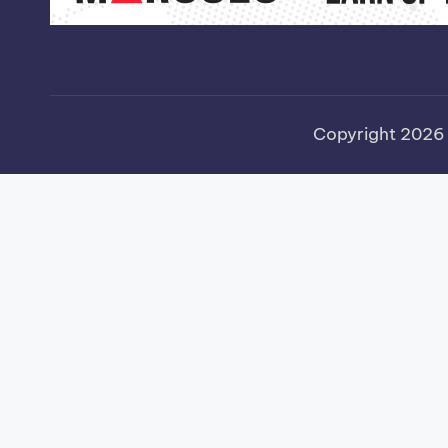
Copyright 202