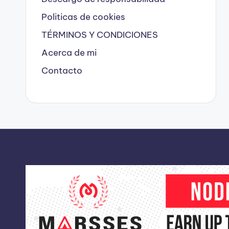
Politicas de cookies
TÉRMINOS Y CONDICIONES
Acerca de mi
Contacto