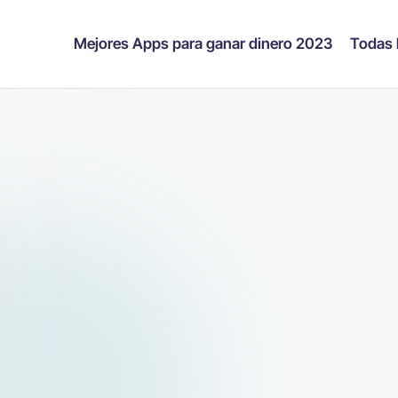
Mejores Apps para ganar dinero 2023
Todas 