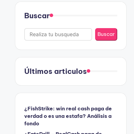
Buscar
Buscar
Últimos articulos
¿FishStrike: win real cash paga de
verdad o es una estafa? Análisis a
fondo
¿FateDrill – RealCash paga de