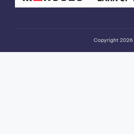
Copyright 202