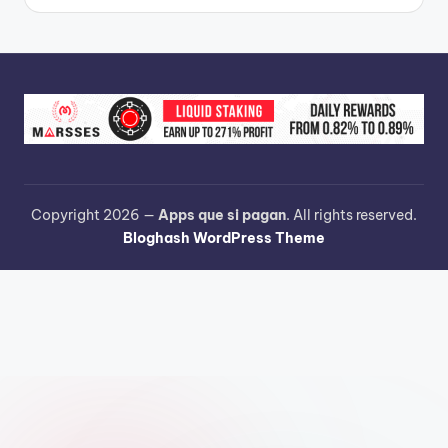
Copyright 2026 —
Apps que si pagan
. All rights reserved.
Bloghash WordPress Theme