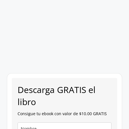
g
a
n
Descarga GRATIS el
libro
Consigue tu ebook con valor de $10.00 GRATIS