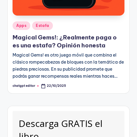
Publicado
Apps
Estafa
en
Magical Gems!: ¿Realmente paga o
es una estafa? Opinión honesta
Magical Gems! es otro juego móvil que combina el
clásico rompecabezas de bloques con la temática de
piedras preciosas. En su publicidad promete que
podrás ganar recompensas reales mientras haces…
chatgpt editor
22/10/2025
Publicado
por
Descarga GRATIS el
libro