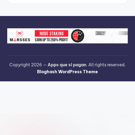
Copyright 2026 —
Apps que si pagan
. All rights reserved.
Bloghash WordPress Theme