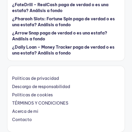
¿FateDrill – RealCash paga de verdad o es una
estafa? Análisis a fondo
¿Pharaoh Slots: Fortune Spin paga de verdad o es
una estafa? Análisis a fondo
¿Arrow Snap paga de verdad o es una estafa?
Análisis a fondo
¿Daily Loan – Money Tracker paga de verdad o es
una estafa? Análisis a fondo
Politicas de privacidad
Descargo de responsabilidad
Politicas de cookies
TÉRMINOS Y CONDICIONES
Acerca de mi
Contacto