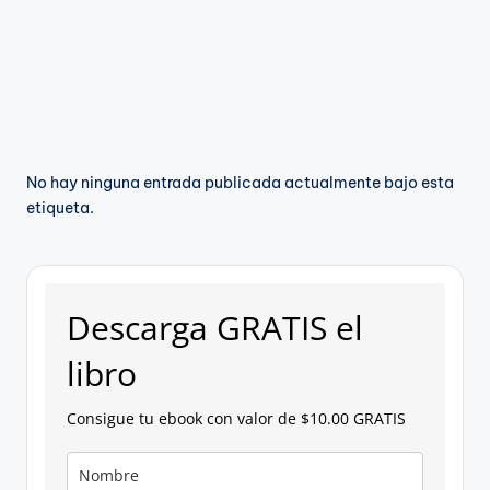
g
a
n
No hay ninguna entrada publicada actualmente bajo esta
etiqueta.
Descarga GRATIS el
libro
Consigue tu ebook con valor de $10.00 GRATIS