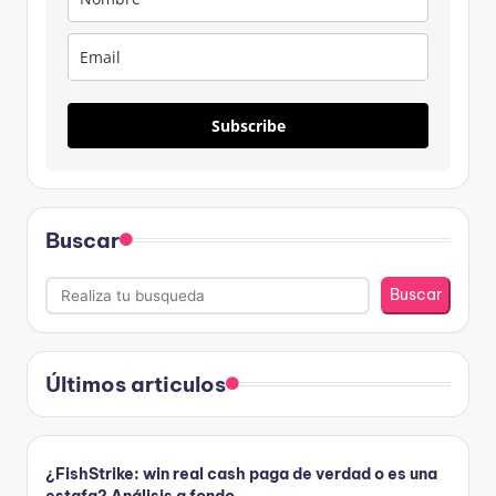
Subscribe
Buscar
Buscar
Últimos articulos
¿FishStrike: win real cash paga de verdad o es una
estafa? Análisis a fondo