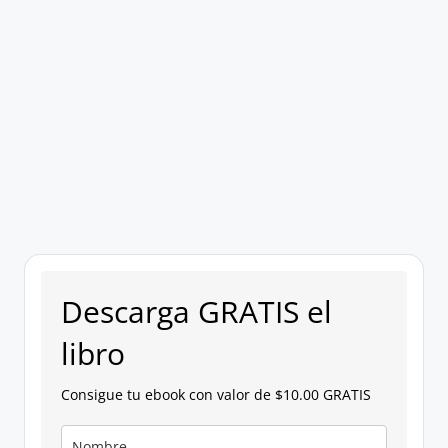
g
a
n
Descarga GRATIS el
libro
Consigue tu ebook con valor de $10.00 GRATIS