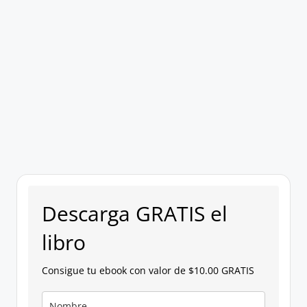
g
a
n
Descarga GRATIS el
libro
Consigue tu ebook con valor de $10.00 GRATIS