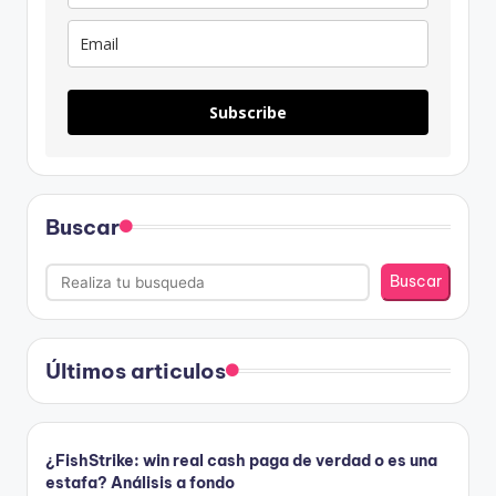
Subscribe
Buscar
Buscar
Últimos articulos
¿FishStrike: win real cash paga de verdad o es una
estafa? Análisis a fondo