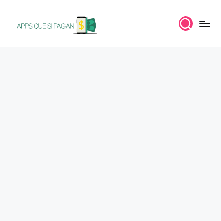
Saltar
al
A
Apps
contenido
para
p
ganar
p
dinero
s
q
u
e
s
i
p
a