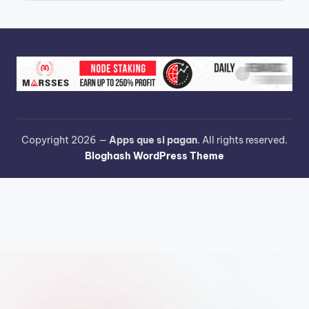
Copyright 2026 —
Apps que si pagan
. All rights reserved.
Bloghash WordPress Theme