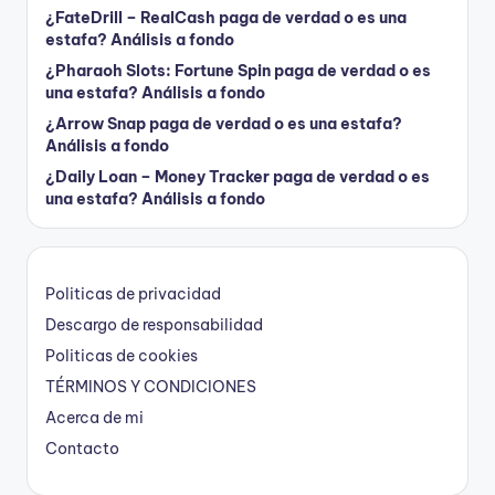
¿FateDrill – RealCash paga de verdad o es una
estafa? Análisis a fondo
¿Pharaoh Slots: Fortune Spin paga de verdad o es
una estafa? Análisis a fondo
¿Arrow Snap paga de verdad o es una estafa?
Análisis a fondo
¿Daily Loan – Money Tracker paga de verdad o es
una estafa? Análisis a fondo
Politicas de privacidad
Descargo de responsabilidad
Politicas de cookies
TÉRMINOS Y CONDICIONES
Acerca de mi
Contacto