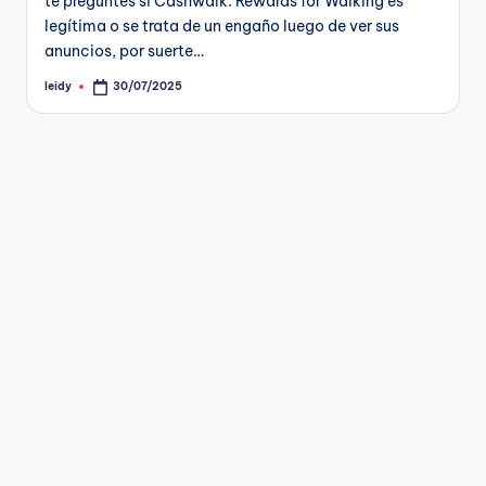
te preguntes si Cashwalk: Rewards for Walking es
legítima o se trata de un engaño luego de ver sus
anuncios, por suerte…
leidy
30/07/2025
Publicado
por