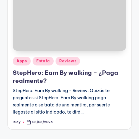
Publicado
Apps
Estafa
Reviews
en
StepHero: Earn By walking – ¿Paga
realmente?
StepHero: Earn By walking - Review: Quizás te
preguntes si StepHero: Earn By walking paga
realmente o se trata de una mentira, por suerte
llegaste al sitio indicado, te diré…
leidy
08/08/2025
Publicado
por