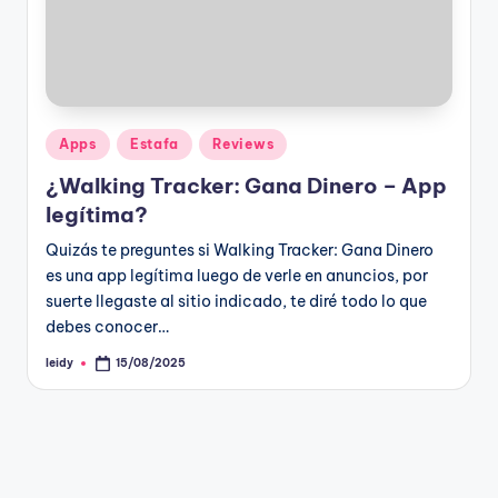
Publicado
Apps
Estafa
Reviews
en
¿Walking Tracker: Gana Dinero – App
legítima?
Quizás te preguntes si Walking Tracker: Gana Dinero
es una app legítima luego de verle en anuncios, por
suerte llegaste al sitio indicado, te diré todo lo que
debes conocer…
leidy
15/08/2025
Publicado
por