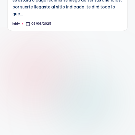
es estafa o paga realmente luego de ver sus anuncios,
por suerte llegaste al sitio indicado, te diré todo lo
que…
leidy
03/06/2025
Publicado
por