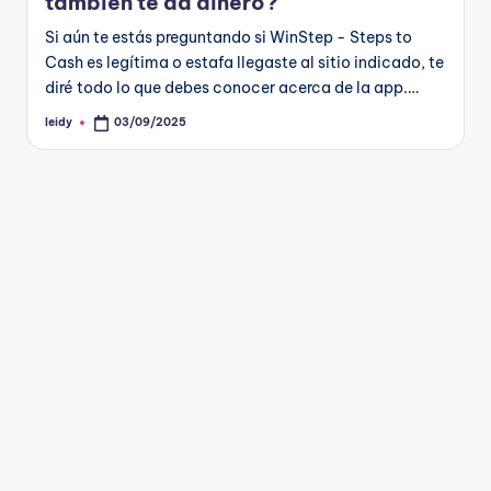
g
también te da dinero?
a
Si aún te estás preguntando si WinStep - Steps to
Cash es legítima o estafa llegaste al sitio indicado, te
n
diré todo lo que debes conocer acerca de la app.…
leidy
03/09/2025
Publicado
por