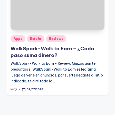
Publicado
Apps
Estafa
Reviews
en
WalkSpark-Walk to Earn – ¿Cada
paso suma dinero?
WalkSpark-Walk to Earn - Review: Quizás aún te
preguntas si WalkSpark-Walk to Earn es legítima
luego de verle en anuncios, por suerte llegaste al sitio
indicado, te diré todo lo…
leidy
02/07/2025
Publicado
por