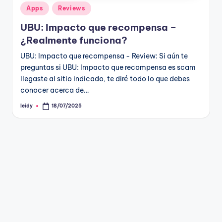
Publicado
Apps
Reviews
en
UBU: Impacto que recompensa –
¿Realmente funciona?
UBU: Impacto que recompensa - Review: Si aún te
preguntas si UBU: Impacto que recompensa es scam
llegaste al sitio indicado, te diré todo lo que debes
conocer acerca de…
leidy
18/07/2025
Publicado
por