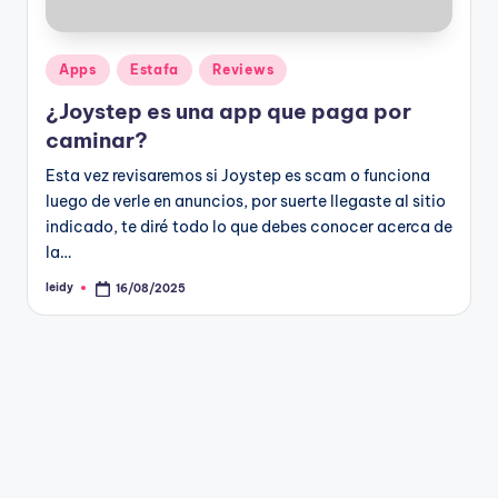
Publicado
Apps
Estafa
Reviews
en
¿Joystep es una app que paga por
caminar?
Esta vez revisaremos si Joystep es scam o funciona
luego de verle en anuncios, por suerte llegaste al sitio
indicado, te diré todo lo que debes conocer acerca de
la…
leidy
16/08/2025
Publicado
por