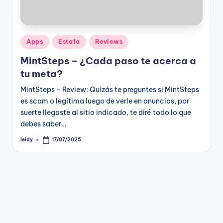
Publicado
Apps
Estafa
Reviews
en
MintSteps – ¿Cada paso te acerca a
tu meta?
MintSteps - Review: Quizás te preguntes si MintSteps
es scam o legítima luego de verle en anuncios, por
suerte llegaste al sitio indicado, te diré todo lo que
debes saber…
leidy
17/07/2025
Publicado
por