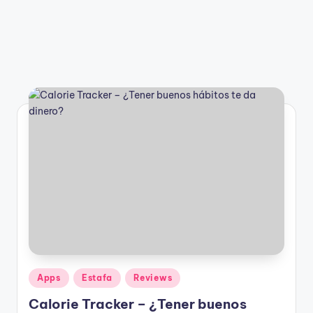
Publicado
Apps
Estafa
Reviews
en
Calorie Tracker – ¿Tener buenos