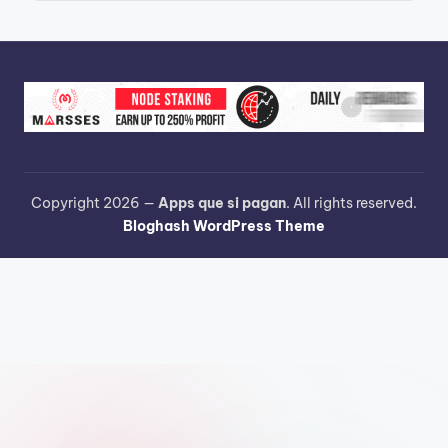
Copyright 2026 —
Apps que si pagan
. All rights reserved.
Bloghash WordPress Theme