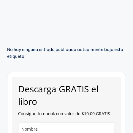
g
a
n
No hay ninguna entrada publicada actualmente bajo esta
etiqueta.
Descarga GRATIS el
libro
Consigue tu ebook con valor de $10.00 GRATIS