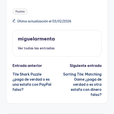
Etiquetas:
Puzzles
Última actualización el 03/02/2026
miguelarmenta
Ver todas las entradas
Navegación
Entrada anterior
Siguiente entrada
Tile Shark Puzzle
Sorting Tile: Matching
de
¿paga de verdad o es
Game ¿paga de
una estafa con PayPal
verdad o es otra
entradas
falso?
estafa con dinero
falso?