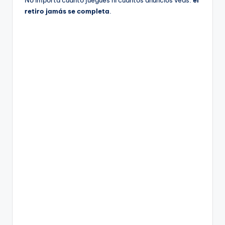
No importa cuánto juegues ni cuántos anuncios veas:
el
retiro jamás se completa
.