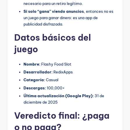
necesario para un retiro legítimo.
Si solo “gana” viendo anuncios
, entonces no es
un juego para ganar dinero: es una app de
publicidad disfrazada.
Datos básicos del
juego
Nombre:
Flashy Food Slot
Desarrollador:
RedixApps
Categoría:
Casual
Descargas:
100,000+
Última actualización (Google Play):
31 de
diciembre de 2025
Veredicto final: ¿paga
o no paga?