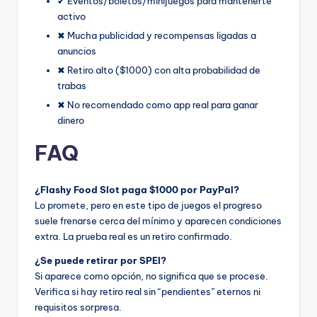
✔ Eventos/boletos/minijuegos para mantenerte
activo
✖ Mucha publicidad y recompensas ligadas a
anuncios
✖ Retiro alto ($1000) con alta probabilidad de
trabas
✖ No recomendado como app real para ganar
dinero
FAQ
¿Flashy Food Slot paga $1000 por PayPal?
Lo promete, pero en este tipo de juegos el progreso
suele frenarse cerca del mínimo y aparecen condiciones
extra. La prueba real es un retiro confirmado.
¿Se puede retirar por SPEI?
Si aparece como opción, no significa que se procese.
Verifica si hay retiro real sin “pendientes” eternos ni
requisitos sorpresa.