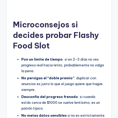
Microconsejos si
decides probar Flashy
Food Slot
Pon un límite de tiempo
: si en 2–3 días no ves
progreso real hacia retiro, probablemente no valga
la pena.
No persigas el “doble premio”
: duplicar con
anuncios es justo lo que el juego quiere que hagas
siempre.
Desconfía del progreso frenado
: si cuando
estás cerca de $1000 se vuelve lentísimo, es un
patrón típico.
No metas datos sensibles
si no es estrictamente