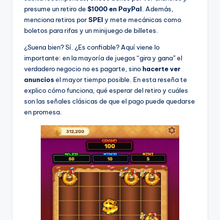
presume un retiro de
$1000 en PayPal
. Además,
menciona retiros por
SPEI
y mete mecánicas como
boletos para rifas y un minijuego de billetes.
¿Suena bien? Sí. ¿Es confiable? Aquí viene lo
importante: en la mayoría de juegos “gira y gana” el
verdadero negocio no es pagarte, sino
hacerte ver
anuncios
el mayor tiempo posible. En esta reseña te
explico cómo funciona, qué esperar del retiro y cuáles
son las señales clásicas de que el pago puede quedarse
en promesa.