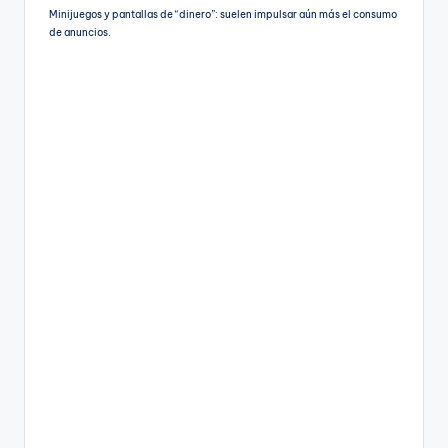
Minijuegos y pantallas de “dinero”: suelen impulsar aún más el consumo
de anuncios.