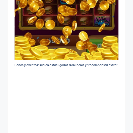
Bonos y eventos: suelen estar ligados a anuncios y “recompensas extra”.