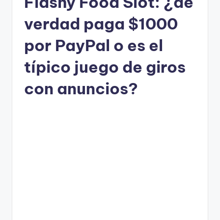
Flashy Food Slot: ¿de
g
a
verdad paga $1000
n
por PayPal o es el
típico juego de giros
con anuncios?