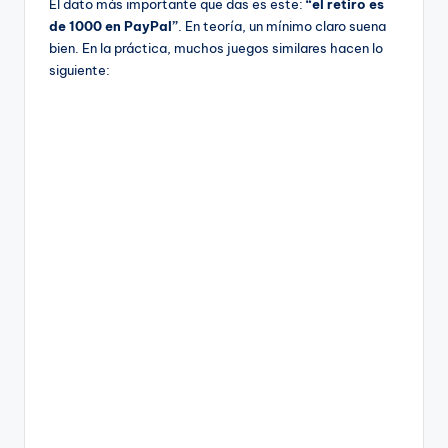
El dato más importante que das es este:
“el retiro es
de 1000 en PayPal”
. En teoría, un mínimo claro suena
bien. En la práctica, muchos juegos similares hacen lo
siguiente: