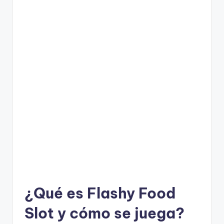
¿Qué es Flashy Food
Slot y cómo se juega?