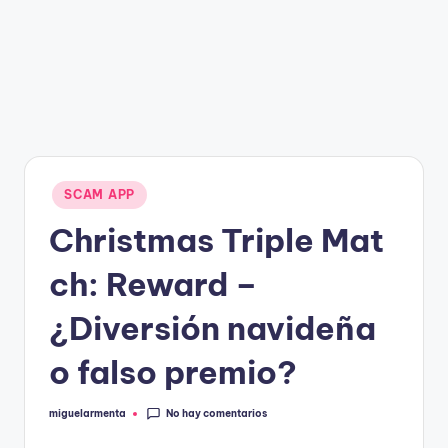
g
a
n
Publicado
SCAM APP
en
Christmas Triple Mat
ch: Reward –
¿Diversión navideña
o falso premio?
No hay comentarios
miguelarmenta
Publicado
por