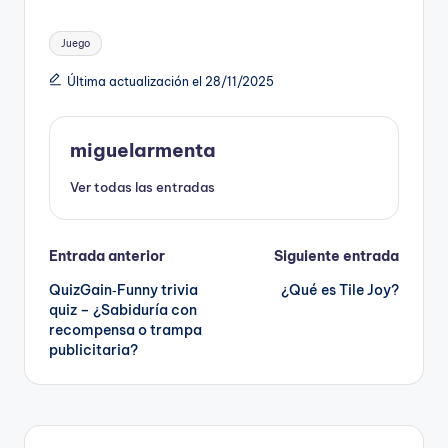
Etiquetas:
Juego
Última actualización el 28/11/2025
miguelarmenta
Ver todas las entradas
Navegación
Entrada anterior
Siguiente entrada
QuizGain‑Funny trivia
¿Qué es Tile Joy?
de
quiz – ¿Sabiduría con
recompensa o trampa
entradas
publicitaria?