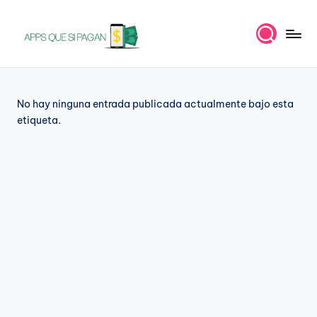
Saltar
al
A
Apps
contenido
para
p
ganar
p
No hay ninguna entrada publicada actualmente bajo esta
dinero
etiqueta.
s
q
u
e
s
i
p
a