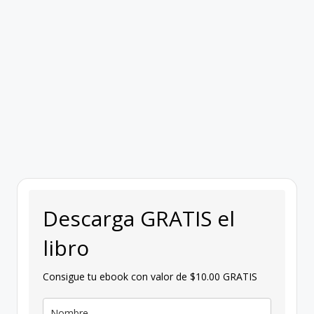
g
a
n
Descarga GRATIS el
libro
Consigue tu ebook con valor de $10.00 GRATIS