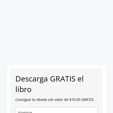
g
a
n
Descarga GRATIS el
libro
Consigue tu ebook con valor de $10.00 GRATIS