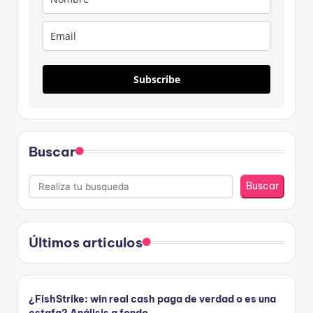
Subscribe
Buscar
Buscar
Últimos articulos
¿FishStrike: win real cash paga de verdad o es una
estafa? Análisis a fondo