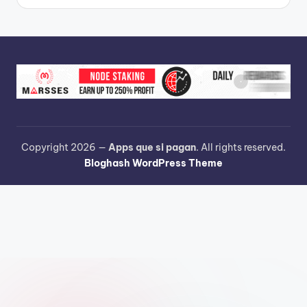
Copyright 2026 —
Apps que si pagan
. All rights reserved.
Bloghash WordPress Theme