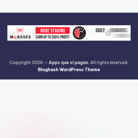
Copyright 2026 —
Apps que si pagan
. All rights reserved.
Bloghash WordPress Theme