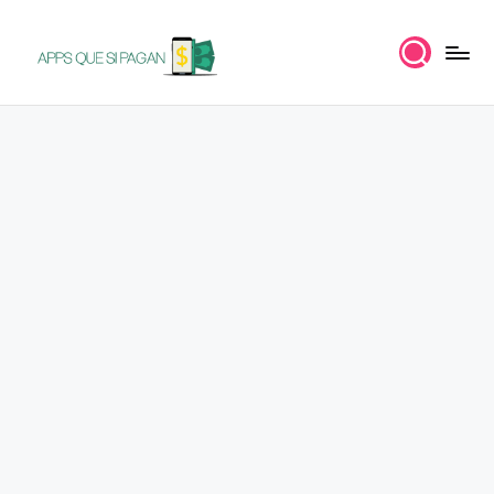
Saltar
al
A
Apps
contenido
para
p
ganar
p
dinero
s
q
u
e
s
i
p
a