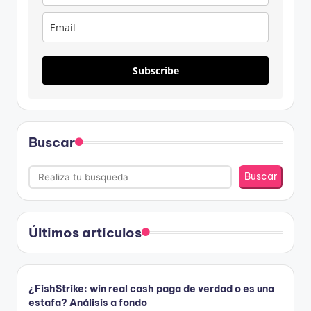
Subscribe
Buscar
Buscar
Últimos articulos
¿FishStrike: win real cash paga de verdad o es una
estafa? Análisis a fondo