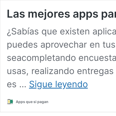
Las mejores apps pa
¿Sabías que existen aplic
puedes aprovechar en tus 
seacompletando encuesta
usas, realizando entregas
Las
es …
Sigue leyendo
mejores
apps
para
Apps que si pagan
ganar
dinero
(2025)